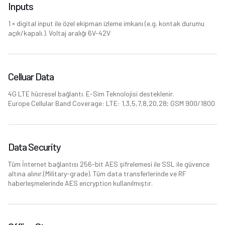
Inputs
1 × digital input ile özel ekipman izleme imkanı (e.g. kontak durumu
açık/kapalı.). Voltaj aralığı 6V-42V
Celluar Data
4G LTE hücresel bağlantı. E-Sim Teknolojisi desteklenir.
Europe Cellular Band Coverage: LTE: 1,3,5,7,8,20,28; GSM 900/1800
Data Security
Tüm İnternet bağlantısı 256-bit AES şifrelemesi ile SSL ile güvence
altına alınır.(Military-grade). Tüm data transferlerinde ve RF
haberleşmelerinde AES encryption kullanılmıştır.