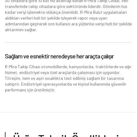
3G cihazlara göre 10 kat hız avantajı sunan R-Mira Takip Cihazı, veri
transferinde rakip cihazlara göre sektöründe liderdir. Gönderim hızı
kadar veriyi işlemekte oldukça önemlidir. R-Mira Bulut uygulamaları
aldıkları verileri hızlı bir şekilde işleyerek rapor veya uyarı
adımlarından geçirerek son kullanıcı ara yüzlerine veriyi hızlı bir şekilde
aktarımını sağlar.
Sağlam ve esnektir neredeyse her araçta çalışır
R-Mira Takip Cihazı otomobillerde, kamyonlarda, traktörlerde ve ağır
hizmet, endüstriyel veya özel araçlarda çalışması için uygundur.
Titreşim, nem ve aşırı sıcaklıkta test edilmiş sağlam bir tasarıma
sahiptir. Endüstriyel operasyonlarda ve kişisel kullanımda güvenilir
performans için üretilmiştir.